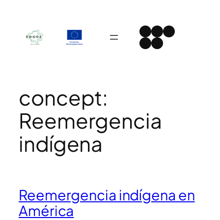
Skip
to
Instagram
Facebook
LinkedIn
content
Spotify
YouTube
concept:
Reemergencia
indígena
Reemergencia indígena en
América