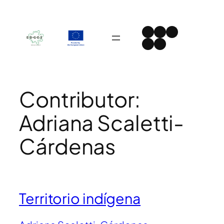
Skip
to
Instagram
Facebook
LinkedIn
content
Spotify
YouTube
Contributor:
Adriana Scaletti-
Cárdenas
Territorio indígena