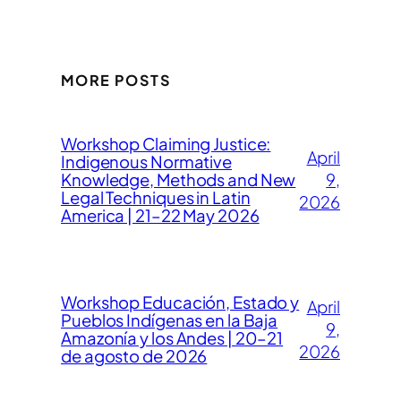
MORE POSTS
Workshop Claiming Justice:
April
Indigenous Normative
Knowledge, Methods and New
9,
Legal Techniques in Latin
2026
America | 21–22 May 2026
Workshop Educación, Estado y
April
Pueblos Indígenas en la Baja
9,
Amazonía y los Andes | 20–21
2026
de agosto de 2026