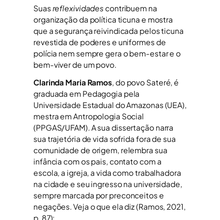
Suas
reflexividades
contribuem na
organização da política ticuna e mostra
que a segurança reivindicada pelos ticuna
revestida de poderes e uniformes de
polícia nem sempre gera o bem-estar e o
bem-viver de um povo.
Clarinda Maria Ramos
, do povo Sateré, é
graduada em Pedagogia pela
Universidade Estadual do Amazonas (UEA),
mestra em Antropologia Social
(PPGAS/UFAM). A sua dissertação narra
sua trajetória de vida sofrida fora de sua
comunidade de origem, relembra sua
infância com os pais, contato com a
escola, a igreja, a vida como trabalhadora
na cidade e seu ingresso na universidade,
sempre marcada por preconceitos e
negações. Veja o que ela diz (Ramos, 2021,
p. 87):