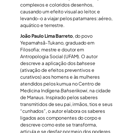
complexos e coloridos desenhos,
causando um efeito visual ao leitor, e
levando-o a viajar pelos patamares: aéreo,
aquático e terrestre.
João Paulo Lima Barreto
, do povo
Yepamahsã-Tukano, graduado em
Filosofia; mestre e doutor em
Antropologia Social (UFAM). O autor
descreve a aplicação dos
bahsese
(ativação de efeitos preventivos e
curativos) aos homens e às mulheres
atendidos pelos kumua no Centro de
Medicina Indígena
Bahserikowi
, na cidade
de Manaus. Inspirado pelos saberes
transmitidos de seu pai, irmãos, tios e seus
“cunhados”, o autor elabora os saberes
ligados aos componentes do corpo e
descreve como este se transforma,
articula e se desfaz por meio dos poderes