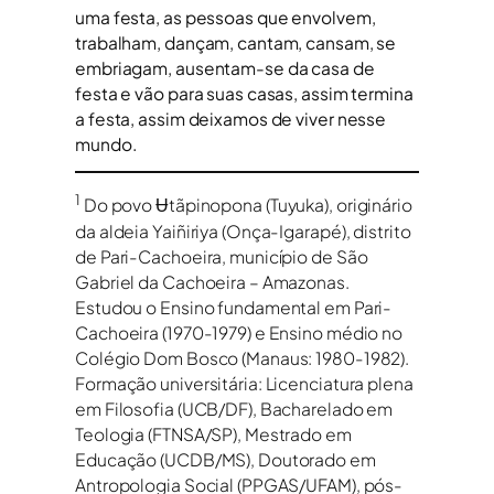
uma festa, as pessoas que envolvem,
trabalham, dançam, cantam, cansam, se
embriagam, ausentam-se da casa de
festa e vão para suas casas, assim termina
a festa, assim deixamos de viver nesse
mundo.
1
Do povo Ʉtãpinopona (Tuyuka), originário
da aldeia Yaiñiriya (Onça-Igarapé), distrito
de Pari-Cachoeira, município de São
Gabriel da Cachoeira – Amazonas.
Estudou o Ensino fundamental em Pari-
Cachoeira (1970-1979) e Ensino médio no
Colégio Dom Bosco (Manaus: 1980-1982).
Formação universitária: Licenciatura plena
em Filosofia (UCB/DF), Bacharelado em
Teologia (FTNSA/SP), Mestrado em
Educação (UCDB/MS), Doutorado em
Antropologia Social (PPGAS/UFAM), pós-