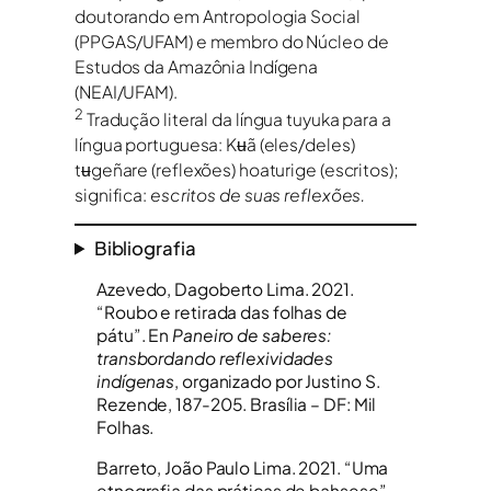
doutorando em Antropologia Social
(PPGAS/UFAM) e membro do Núcleo de
Estudos da Amazônia Indígena
(NEAI/UFAM).
2
Tradução literal da língua tuyuka para a
língua portuguesa: Kʉã (eles/deles)
tʉgeñare (reflexões) hoaturige (escritos);
significa:
escritos de suas reflexões.
Bibliografia
Azevedo, Dagoberto Lima. 2021.
“Roubo e retirada das folhas de
pátu”. En
Paneiro de saberes:
transbordando reflexividades
indígenas
, organizado por Justino S.
Rezende, 187-205. Brasília – DF: Mil
Folhas.
Barreto, João Paulo Lima. 2021. “Uma
etnografia das práticas de bahsese”.