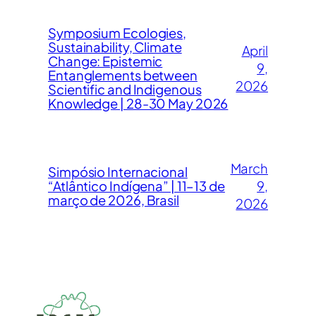
Symposium Ecologies,
Sustainability, Climate
April
Change: Epistemic
9,
Entanglements between
2026
Scientific and Indigenous
Knowledge | 28-30 May 2026
March
Simpósio Internacional
“Atlântico Indígena” | 11–13 de
9,
março de 2026, Brasil
2026