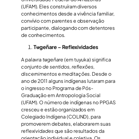
(UFAM). Eles construíram diversos
conhecimentos desde a vivência familiar,
convívio com parentes e observação
participante, dialogando com detentores
de conhecimentos.
Tʉgeñare – Reflexividades
A palavra
tʉgeñare
(em tuyuka) significa
conjunto de sentidos, reflexões,
discernimentos
e
meditações.
Desde o
ano de 2011 alguns indígenas lutaram para
o ingresso no Programa de Pós-
Graduação em Antropologia Social
(UFAM). O número de indígenas no PPGAS
cresceu e estão organizados em
Colegiado Indígena (COLIND), para
promoverem debates, elaborarem suas
reflexividades
que são resultados da
orientação individual e coletiva. Os