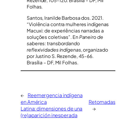
Rezende, 105-120. Brasília – DF, Mil
Folhas.
Santos, Iranilde Barbosa dos. 2021.
“Violência contra mulheres indígenas
Macuxi: de experiências narradas a
soluções coletivas”. En
Paneiro de
saberes: transbordando
reflexividades indígenas
, organizado
por Justino S. Rezende, 45-66.
Brasília – DF, Mil Folhas.
←
Reemergencia indígena
en América
Retomadas
Latina: dimensiones de una
→
(re)aparición inesperada