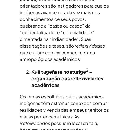
orientadores são instigadores para que os
indígenas avancem cada vez mais nos
conhecimentos de seus povos,
quebrando a “casca ou casco” da
“ocidentalidade” e “colonialidade”
cimentada na “indianidade”. Suas
dissertações e teses, são
reflexividades
que cruzam com os conhecimentos
antropológicos acadêmicos.
2
Kʉã tʉgeñare hoaturige
–
organização das reflexividades
acadêmicas
Os temas escolhidos pelos acadêmicos
indígenas têm estreitas conexões com as
realidades vivenciadas em seus territórios
e suas pertenças étnicas. As
reflexividades
possuem local da fala,
baseiam-se nas
cosmovisões
e