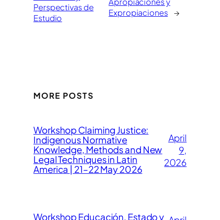
Apropiaciones y
Perspectivas de
Expropiaciones
→
Estudio
MORE POSTS
Workshop Claiming Justice:
April
Indigenous Normative
Knowledge, Methods and New
9,
Legal Techniques in Latin
2026
America | 21–22 May 2026
Workshop Educación, Estado y
April