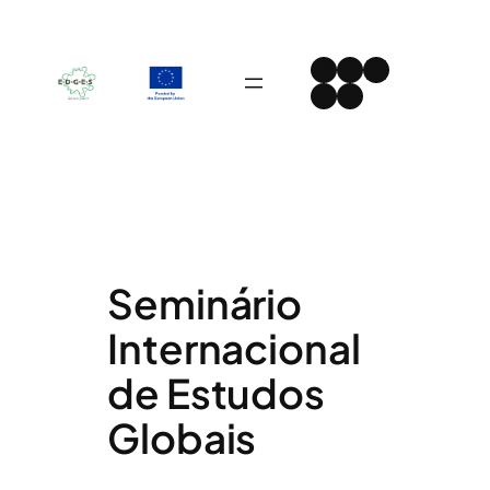
Skip
to
Instagram
Facebook
LinkedIn
content
Spotify
YouTube
Seminário
Internacional
de Estudos
Globais