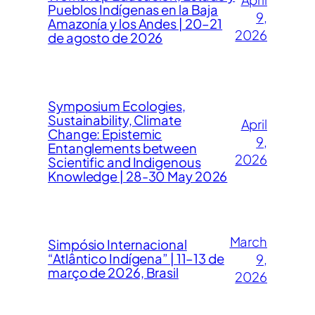
Pueblos Indígenas en la Baja
9,
Amazonía y los Andes | 20–21
2026
de agosto de 2026
Symposium Ecologies,
Sustainability, Climate
April
Change: Epistemic
9,
Entanglements between
2026
Scientific and Indigenous
Knowledge | 28-30 May 2026
March
Simpósio Internacional
“Atlântico Indígena” | 11–13 de
9,
março de 2026, Brasil
2026