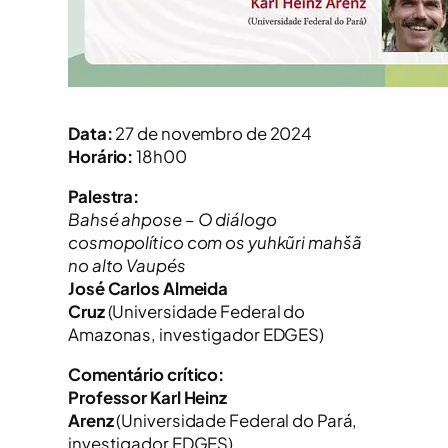
Data:
27 de novembro de 2024
Horário:
18h00
Palestra:
Bahsé ahpose – O diálogo
cosmopolítico com os yuhkũri mahšã
no alto Vaupés
José Carlos Almeida
Cruz
(Universidade Federal do
Amazonas, investigador EDGES)
Comentário crítico:
Professor Karl Heinz
Arenz
(Universidade Federal do Pará,
investigador EDGES)