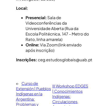
Local:
Presencial:
Sala de
Videoconferências da
Universidade Aberta (Rua da
Escola Politécnica, 147 – Metro do
Rato, linha amarela)
Online:
Via Zoom (link enviado
após inscrição)
Inscrições:
ceg.estudosglobais@uab.pt
←
Curso de
III Workshop EDGES
Extensión | Pueblos
| Conocimientos
Indígenas en la
Indígenas:
Argentina:
Circulaciones,
Problemas y