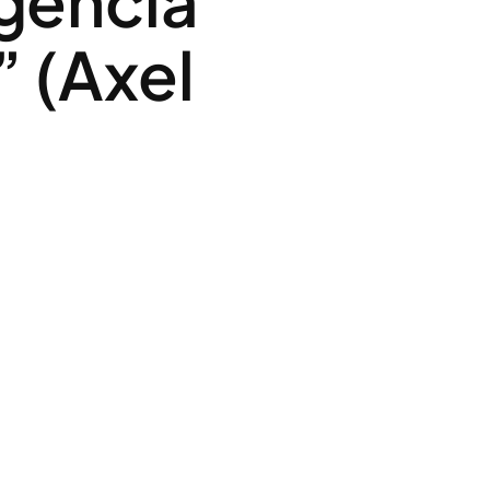
gencia
” (Axel