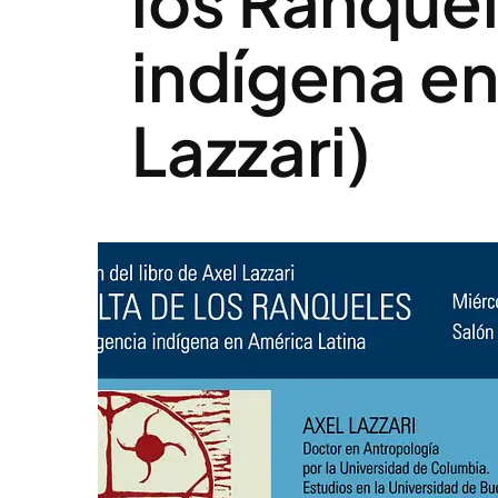
los Ranque
indígena en
Lazzari)