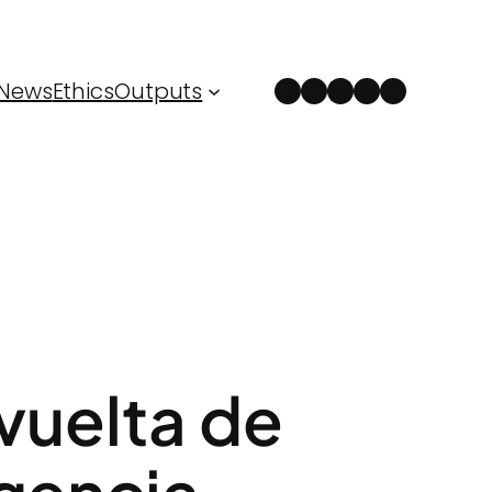
Instagram
Facebook
LinkedIn
Spotify
YouTube
News
Ethics
Outputs
vuelta de