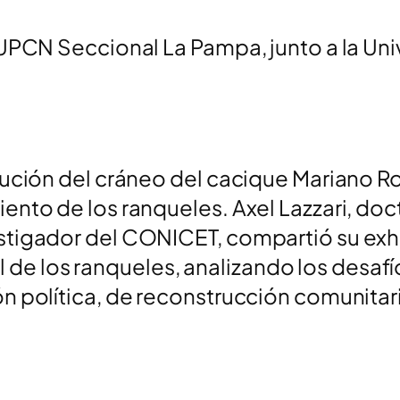
 UPCN Seccional La Pampa, junto a la U
tución del cráneo del cacique Mariano R
ento de los ranqueles. Axel Lazzari, doc
stigador del CONICET, compartió su exha
ural de los ranqueles, analizando los des
n política, de reconstrucción comunitar