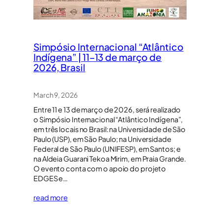
Simpósio Internacional “Atlântico
Indígena” | 11–13 de março de
2026, Brasil
March 9, 2026
Entre 11 e 13 de março de 2026, será realizado
o Simpósio Internacional “Atlântico Indígena”,
em três locais no Brasil: na Universidade de São
Paulo (USP), em São Paulo; na Universidade
Federal de São Paulo (UNIFESP), em Santos; e
na Aldeia Guarani Tekoa Mirim, em Praia Grande.
O evento conta com o apoio do projeto
EDGES e…
read more