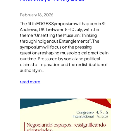
February 18, 2026
The fifth EDGES Symposium will happen in St
Andrews, UK, between 8–10 July, with the
theme “Unsettling the Museum: Thinking
through Indigenous Entanglements”. The
symposium will focus on the pressing
questions reshaping museological practice in
our time. Pressured by social and political
claims for reparation and the redistribution of
authority in…
read more