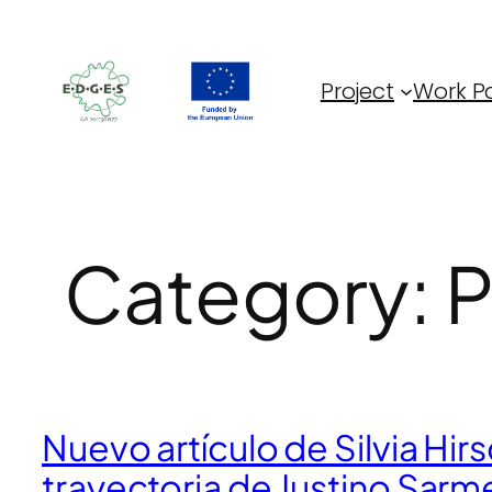
Skip
to
content
Project
Work P
Category:
P
Nuevo artículo de Silvia Hir
trayectoria de Justino Sar