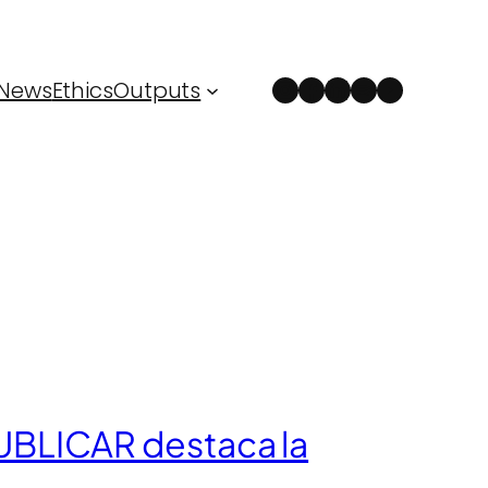
Instagram
Facebook
LinkedIn
Spotify
YouTube
News
Ethics
Outputs
 PUBLICAR destaca la