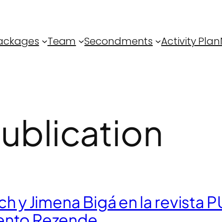
ackages
Team
Secondments
Activity Plan
ublication
sch y Jimena Bigá en la revista
mento Rezende