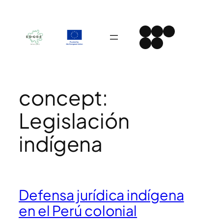
Skip
to
Instagram
Facebook
LinkedIn
content
Spotify
YouTube
concept:
Legislación
indígena
Defensa jurídica indígena
en el Perú colonial