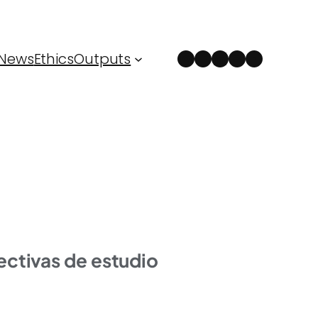
Instagram
Facebook
LinkedIn
Spotify
YouTube
News
Ethics
Outputs
ectivas de estudio