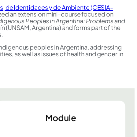
es, de Identidades y de Ambiente (CESIA-
ized an extension mini-course focused on
digenous Peoples in Argentina: Problems and
ín (UNSAM, Argentina) and forms part of the
s.
n Indigenous peoples in Argentina, addressing
ties, as well as issues of health and gender in
Module