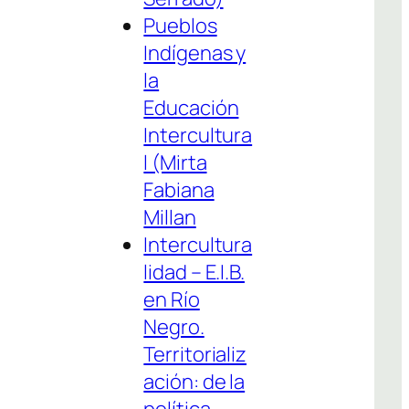
Pueblos
Indígenas y
la
Educación
Intercultura
l (Mirta
Fabiana
Millan
Intercultura
lidad – E.I.B.
en Río
Negro.
Territorializ
ación: de la