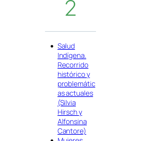
2
Salud
Indígena.
Recorrido
histórico y
problemátic
as actuales
(Silvia
Hirsch y
Alfonsina
Cantore)
Mujeres