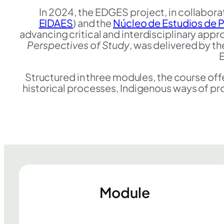
In 2024, the EDGES project, in collabora
EIDAES
) and the
Núcleo de Estudios de
advancing critical and interdisciplinary app
Perspectives of Study
, was delivered by t
E
Structured in three modules, the course offe
historical processes, Indigenous ways of produ
Module