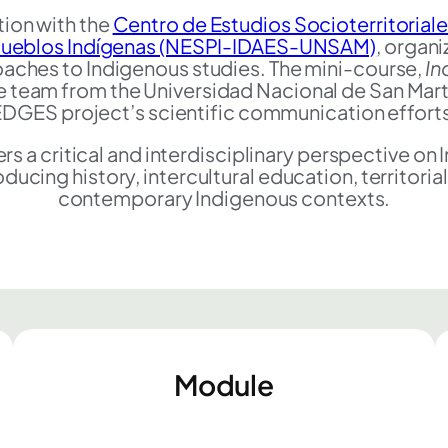
tion with the
Centro de Estudios Socioterritorial
 Pueblos Indígenas (NESPI-IDAES-UNSAM)
, organ
roaches to Indigenous studies. The mini-course,
In
he team from the Universidad Nacional de San Mart
DGES project’s scientific communication effort
rs a critical and interdisciplinary perspective o
cing history, intercultural education, territoriali
contemporary Indigenous contexts.
Module