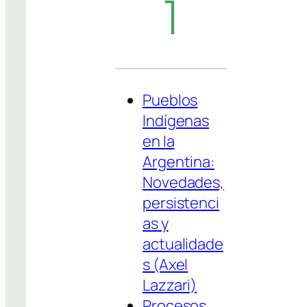
1
Pueblos
Indígenas
en la
Argentina:
Novedades,
persistenci
as y
actualidade
s (Axel
Lazzari)
Procesos