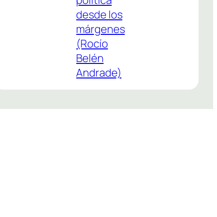
política
desde los
márgenes
(Rocío
Belén
Andrade)