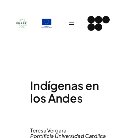
Skip
to
Instagram
Facebook
LinkedIn
content
Spotify
YouTube
Indígenas en
los Andes
Teresa Vergara
Pontificia Universidad Católica