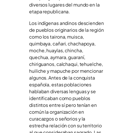
diversos lugares del mundo en la
etapa republicana.
Los indígenas andinos descienden
de pueblos originarios de la región
como los tairona, muisca,
quimbaya, cañari, chachapoya,
moche, huaylas, chincha,
quechua, aymara, guaraní,
chiriguanos, calchaqui, tehuelche,
huiliche y mapuche por mencionar
algunos. Antes de la conquista
española, estas poblaciones
hablaban diversas lenguas y se
identificaban como pueblos
distintos entre sí pero tenían en
común la organización en
curacazgos o señorios y la
estrecha relación con su territorio
al que consideraban sagrado. Las