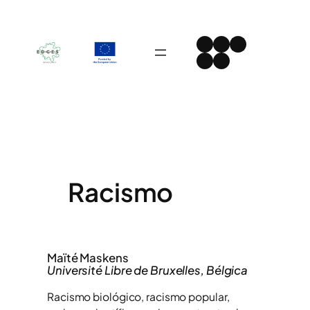
Skip
to
Instagram
Facebook
LinkedIn
content
Spotify
YouTube
Racismo
Maïté Maskens
Université Libre de Bruxelles, Bélgica
Racismo biológico, racismo popular,