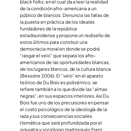
black folks
, en el cual da a leer la realidad
de la condición afro-americana a un
público de blancos. Denuncia las fallas de
la puesta en práctica de los ideales
fundadores de la república
estadounidense y propone un rediseño de
estos últimos para construir una
democracia moral en donde se podrá
“rasgar el velo” que separa los afro-
americanos de las oportunidades blancas,
de los lugares blancos, de la cultura blanca
(Bessone 2006). El “velo” en el aparato
teórico de Du Bois es polisémico, se
refiere también a lo que divide las “almas
negras”, en sus espacios interiores. Así Du
Bois fue uno de los precursores en pensar
el costo psicológico de la ideología de la
raza y sus consecuencias sociales
(temática que será profundizada por el
siquiatra y sociólogo martiniqués Franz