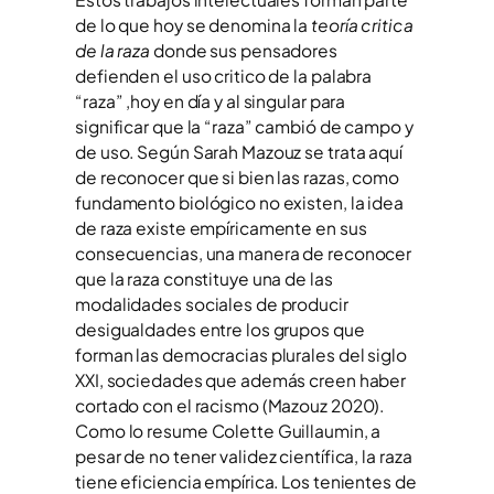
de lo que hoy se denomina la
teoría critica
de la raza
donde sus pensadores
defienden el uso critico de la palabra
“raza” ,hoy en día y al singular para
significar que la “raza” cambió de campo y
de uso. Según Sarah Mazouz se trata aquí
de reconocer que si bien las razas, como
fundamento biológico no existen, la idea
de raza existe empíricamente en sus
consecuencias, una manera de reconocer
que la raza constituye una de las
modalidades sociales de producir
desigualdades entre los grupos que
forman las democracias plurales del siglo
XXI, sociedades que además creen haber
cortado con el racismo (Mazouz 2020).
Como lo resume Colette Guillaumin, a
pesar de no tener validez científica, la raza
tiene eficiencia empírica. Los tenientes de