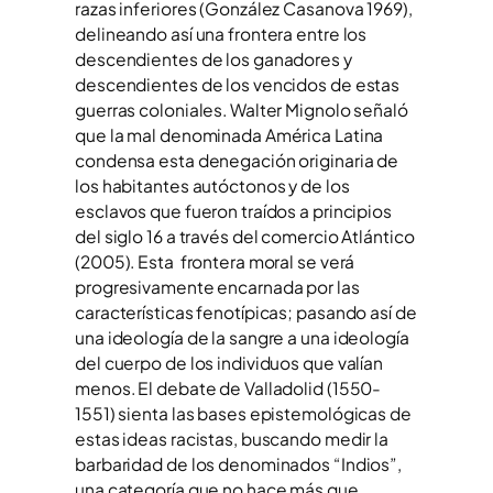
razas inferiores (González Casanova 1969),
delineando así una frontera entre los
descendientes de los ganadores y
descendientes de los vencidos de estas
guerras coloniales. Walter Mignolo señaló
que la mal denominada América Latina
condensa esta denegación originaria de
los habitantes autóctonos y de los
esclavos que fueron traídos a principios
del siglo 16 a través del comercio Atlántico
(2005). Esta frontera moral se verá
progresivamente encarnada por las
características fenotípicas; pasando así de
una ideología de la sangre a una ideología
del cuerpo de los individuos que valían
menos. El debate de Valladolid (1550-
1551) sienta las bases epistemológicas de
estas ideas racistas, buscando medir la
barbaridad de los denominados “Indios”,
una categoría que no hace más que