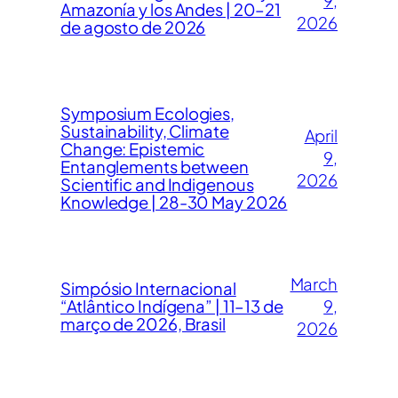
9,
Amazonía y los Andes | 20–21
2026
de agosto de 2026
Symposium Ecologies,
Sustainability, Climate
April
Change: Epistemic
9,
Entanglements between
2026
Scientific and Indigenous
Knowledge | 28-30 May 2026
March
Simpósio Internacional
“Atlântico Indígena” | 11–13 de
9,
março de 2026, Brasil
2026