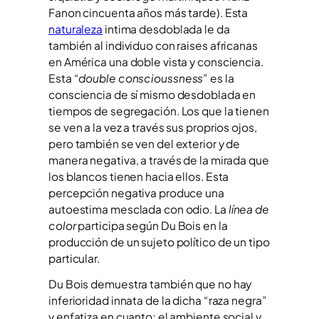
Fanon cincuenta años más tarde). Esta
naturaleza
intima desdoblada le da
también al individuo con raises africanas
en América una doble vista y consciencia.
Esta “
double conscioussness
” es la
consciencia de sí mismo desdoblada en
tiempos de segregación. Los que la tienen
se ven a la vez a través sus proprios ojos,
pero también se ven del exterior y de
manera negativa, a través de la mirada que
los blancos tienen hacia ellos. Esta
percepción negativa produce una
autoestima mesclada con odio. La
línea de
color
participa según Du Bois en la
producción de un sujeto político de un tipo
particular.
Du Bois demuestra también que no hay
inferioridad innata de la dicha “raza negra”
y enfatiza en cuanto; el ambiente social y