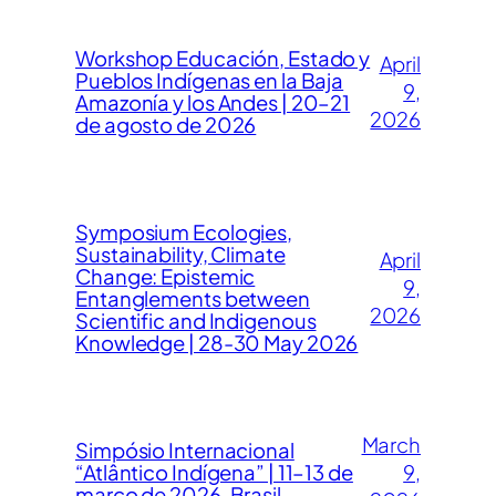
Workshop Educación, Estado y
April
Pueblos Indígenas en la Baja
9,
Amazonía y los Andes | 20–21
2026
de agosto de 2026
Symposium Ecologies,
Sustainability, Climate
April
Change: Epistemic
9,
Entanglements between
2026
Scientific and Indigenous
Knowledge | 28-30 May 2026
March
Simpósio Internacional
“Atlântico Indígena” | 11–13 de
9,
março de 2026, Brasil