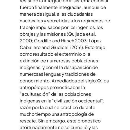
resistido la integración al sistema colonial
fueron finalmente integradas, aunque de
manera desigual, a las ciudadanías
nacionales y sometidas a los regímenes de
trabajo impulsados por los ingenios, los
obrajes y las misiones (Quijada et al.
2000; Gordillo and Hirsch 2003; López
Caballero and Giudicelli 2016). Esto trajo
como resultado el exterminio o la
extinción de numerosas poblaciones
indígenas, y con él la desaparición de
numerosas lenguas y tradiciones de
conocimiento. A mediados del siglo XX los
antropólogos pronosticaban la
“aculturación” de las poblaciones
indígenas en la “civilización occidental”,
razón por la cual se practicó durante
mucho tiempo una antropología de
rescate. Sin embargo, este pronóstico
afortunadamente no se cumplió y las